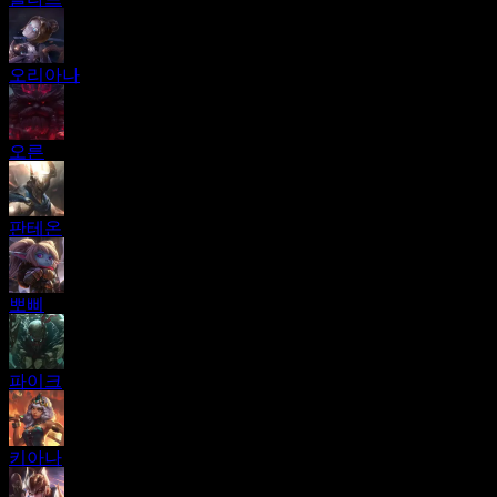
오리아나
오른
판테온
뽀삐
파이크
키아나