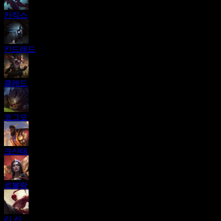
카직스
킨드레드
클레드
코그모
크산테
르블랑
리 신