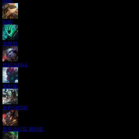
타릭
티모
쓰레쉬
트리스타나
트런들
트린다미어
트위스티드 페이트