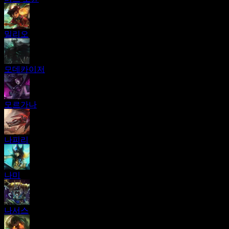
밀리오
모데카이저
모르가나
나피리
나미
나서스