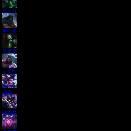
트위치
우디르
우르곳
바루스
베인
베이가