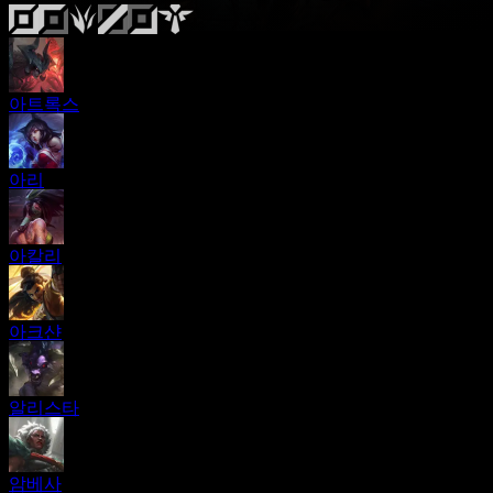
아트록스
아리
아칼리
아크샨
알리스타
암베사