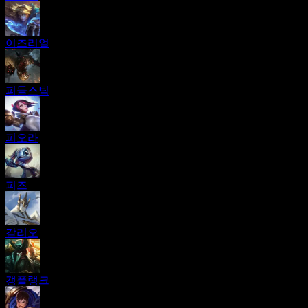
이즈리얼
피들스틱
피오라
피즈
갈리오
갱플랭크