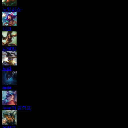
노틸러스
니코
니달리
닐라
녹턴
누누와 윌럼프
올라프