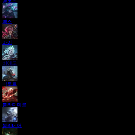
벨코즈
벡스
바이
비에고
빅토르
블라디미르
볼리베어