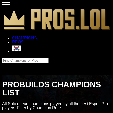
CHAMPIONS
PROS
PROBUILDS CHAMPIONS
LIST
All Solo queue champions played by all the best Esport Pro
players. Filter by Champion Role.