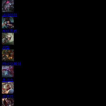
브라이어
케이틀린
카밀
카시오페아
초가스
코르키